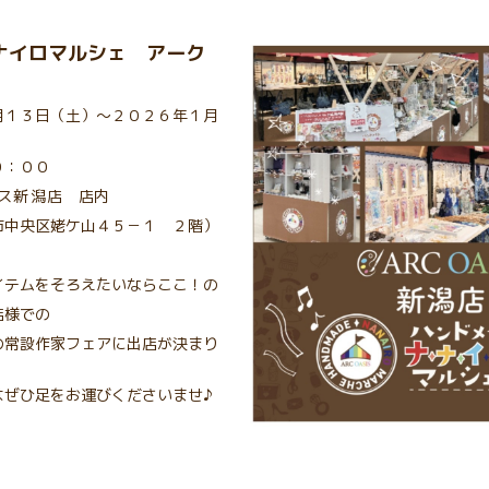
ナイロマルシェ アーク
店
月１３日（土）～２０２６年１月
：００
ス新潟店
店内
央区姥ケ山４５－１ ２階）
イテムをそろえたいならここ！の
店様での
の常設作家フェアに出店が決まり
はぜひ足をお運びくださいませ♪