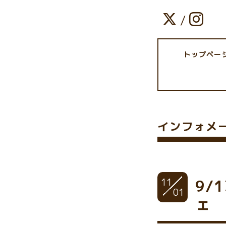
/
トップペー
インフォメ
11
9/
01
ェ