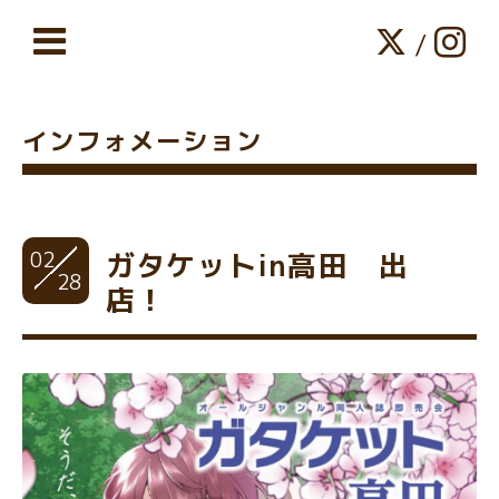
/
インフォメーション
02
ガタケットin高田 出
28
店！