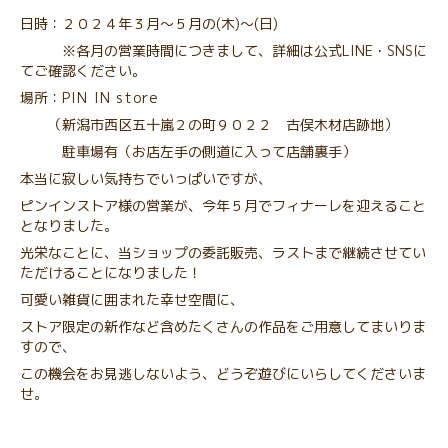
日時：２０２４年３月〜５月の(木)〜(日)
※各月の営業時間につきまして、詳細は公式LINE・SNSに
てご確認ください。
場所：
PIN IN store
（新潟市西区五十嵐２の町９０２２ 古俣木材店跡地）
駐車場有（お店左手の側道に入って店舗裏手）
本当に寂しい気持ちでいっぱいですが、
ピンインストア様の営業が、今年５月でフィナーレを迎えること
となりました。
光栄なことに、当ショップの委託販売、ラストまで継続させてい
ただけることになりました！
可愛い雑貨に囲まれた幸せ空間に、
ストア限定の新作など含めたくさんの作品をご用意してまいりま
すので、
この機会をお見逃しないよう、どうぞ遊びにいらしてくださいま
せ。