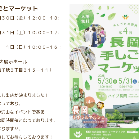
ごとマーケット
３０日（金）１２:００−１８:
）１０:００−１７:
１０:００−１６：
大展示ホール
秋３丁目３１５ー１１）
にも出店が決まりました！
なっており、
り沢山なイベントである
の同時開催となっております。
なりますが、
意してお待ちしております！