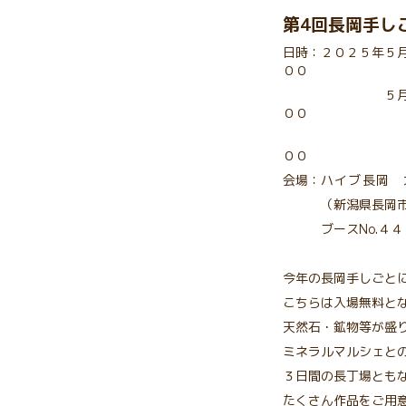
第4
回長岡手し
日時：２０２５年５月
００
５月３１日（土
００
１日（日）
００
会場：
ハイブ長岡 
（新潟県長岡市千
ブースNo.４４
今年の長岡手しごと
こちらは入場無料と
天然石・鉱物等が盛
ミネラルマルシェと
３日間の長丁場とも
たくさん作品をご用