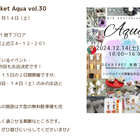
ket Aqua vol.30
２月１４日（土）
１
地下フロア
近江４−１２−２０）
ているイベント・
様に今回も出店決定です！
１４，１５日の２日間開催ですが、
日目・１４日（土）のみの出店と
らの施設は大型の無料駐車場も完
しく過ごせる素敵なところです。
、ぜひ遊びにいらしてくださいませ♪