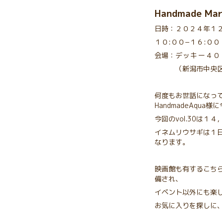
Handmade Mar
日時：２０２４年１
１０:００−１６:００
会場：
デッキー４０
（新潟市中央区上
何度もお世話になっ
HandmadeAqua
今回のvol.30は
イネムリウサギは１
なります。
映画館も有するこち
備され、
イベント以外にも楽
お気に入りを探しに