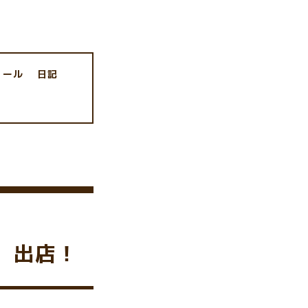
ィール
日記
30 出店！