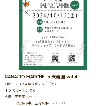
NANAIRO MARCHE in 天寿園 vol.4
日時：２０２４年３月２３日（土）
１０:００−１６:００
会場：
天寿園
ホール
（新潟市中央区清五郎６３３−８）