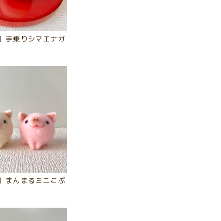
】手乗りシマエナガ
】まんまるミニこぶ