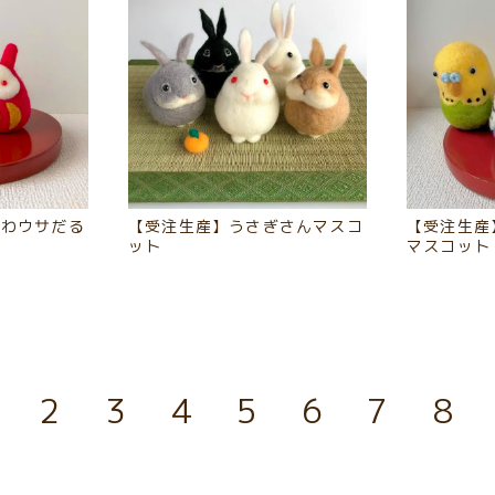
ふわウサだる
【受注生産】うさぎさんマスコ
【受注生産
ット
マスコット
2
3
4
5
6
7
8