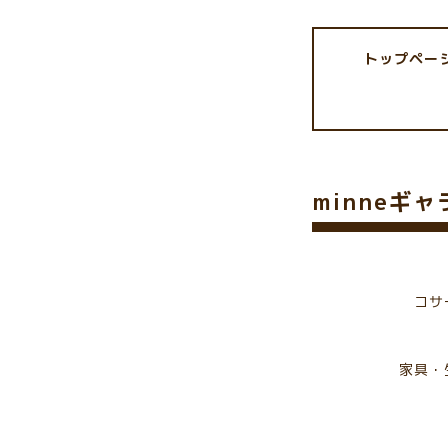
トップペー
minneギ
コサ
家具・