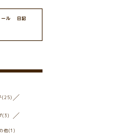
ィール
日記
(25)
(3)
他(1)