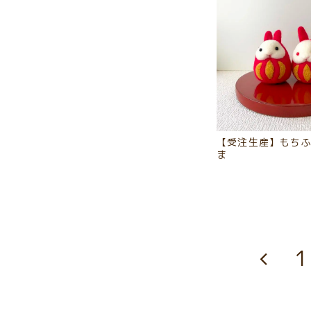
【受注生産】もち
ま
1