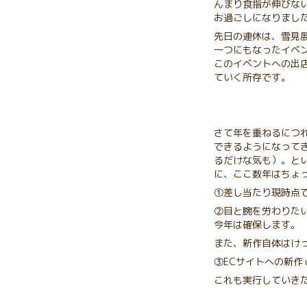
んまり食指が伸びな
お過ごしになりまし
先日の連休は、雪見
一つにもなったイベ
このイベントへの出
ていく所存です。
さて年を重ねるにつ
できるようになって
るだけな気も）。と
に、ここ数年はちょ
①差し当たり現時点
②目と腕を労わりた
今年は確保します。
また、新作自体はけ
③ECサイトへの新
これも実行していき