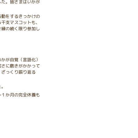
した。皆さまはいかが
活動をするきっかけの
る干支マスコットも、
ご縁の続く限り参加し
のかが自覚（言語化）
屈さに磨きがかかって
、ざっくり振り返る
た。
～１か月の完全休養も