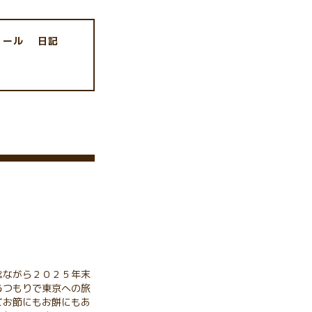
ィール
日記
念ながら２０２５年末
るつもりで東京への旅
てお節にもお餅にもあ