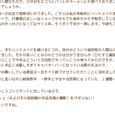
い人間なもので、三が日もふつうにパンとかラーメンとか食べておりま
たでしょうか。
展への出店で南魚沼におりました。こちらは私が本格的にハンドメイド
ントで、行事感の乏しい当ショップがそれでも毎年欠かさず制作してい
店がきっかけとなってはや１０年。もうすぐ干支が一周します。今後も
れ、またハンドメイドを続けるにつれ、自分がどういう指向性の人間な
きました。それが良いことなのかどうかは分かりませんが（ひたすら偏
いうことで今年はどういう方向性でやっていこうか考えてみたのですが
っと手広く活動しすぎてキャパオーバーになっている節があるので、
でお願いしている委託は一旦すべて終了させていただくことに決めまし
いと言いながら結局昨年・一昨年とやるやる詐欺になっていた、２週間
っこうコンスタントに出しているので、
作ｕｐ（およびその前段階の作品写真の撮影）をサボらない！
たいですね。