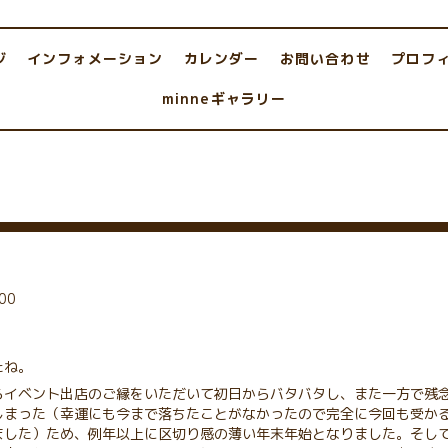
ジ
インフォメーション
カレンダー
お問い合わせ
プロフ
minneギャラリー
00
たね。
らイベント出店のご縁をいただいて初日からバタバタし、また一方で残
しまった（幸運にも今まで落ちたことがなかったので完全に今回も受か
ました）ため、例年以上に区切り感の薄い年末年始となりました。そし