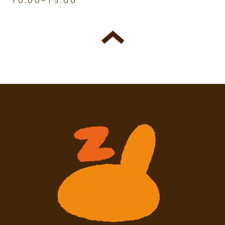
１０:００−１５:００